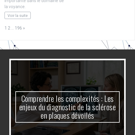
importante dans le domaine de
la voyance.
Voir la suite
Page:
Next
1
2
…
196
»
Comprendre les complexités : Les
enjeux du diagnostic de la sclérose
en plaques dévoilés