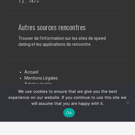
Page:
Next
1
2
…
147
»
de
pour
santé
financer
une
acquisition
en
Autres sources rencontres
SCI
Trouver de l’information sur les sites de speed
dating et les applications de rencontre
Accueil
Mentions Légales
Articles invités
Nous contacter
We use cookies to ensure that we give you the best
experience on our website. If you continue to use this site we
will assume that you are happy with it.
Ok
webnoo.net
|
Vous consultez:
Services innovants et nouvelles
stratégies seo de référencement web
by webnoo.