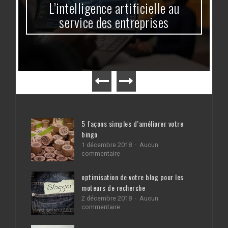
L’intelligence artificielle au
service des entreprises
5 façons simples d’améliorer votre
bingo
1 décembre 2018
Aucun
sur
commentaire
5
façons
optimisation de votre blog pour les
simples
moteurs de recherche
d’améliorer
votre
2 décembre 2018
Aucun
bingo
sur
commentaire
optimisation
de