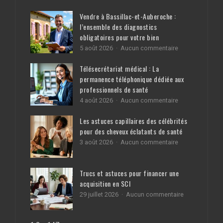
Vendre à Bassillac-et-Auberoche :
l’ensemble des diagnostics
obligatoires pour votre bien
sur
5 août 2026
Aucun commentaire
Vendre
à
Télésecrétariat médical : La
Bassillac-
permanence téléphonique dédiée aux
et-
professionnels de santé
Auberoche
:
sur
4 août 2026
Aucun commentaire
l’ensemble
Télésecrétariat
des
médical
Les astuces capillaires des célébrités
diagnostics
:
pour des cheveux éclatants de santé
obligatoires
La
pour
sur
3 août 2026
Aucun commentaire
permanence
votre
Les
téléphonique
bien
astuces
dédiée
capillaires
aux
Trucs et astuces pour financer une
des
professionnels
acquisition en SCI
célébrités
de
pour
santé
sur
29 juillet 2026
Aucun commentaire
des
Trucs
cheveux
et
éclatants
astuces