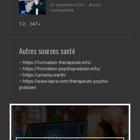
:
23 septembre 2025
Aucun
révélez
sur
commentaire
la
Comment
beauté
le
Page:
Next
1
2
…
147
»
éclatante
maître
de
de
votre
cérémonie
peau
crée
!
l’ambiance
Autres sources santé
et
fait
–
https://formation-therapeute.info/
vivre
l’événement
–
https://formation-psychopraticien.info/
?
–
https://umuntu.earth/
–
https://www.iepra.com/therapeute-psycho-
praticien