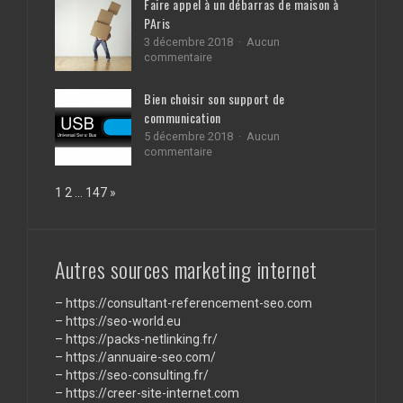
Faire appel à un débarras de maison à
votre
PAris
blog
pour
3 décembre 2018
Aucun
les
sur
commentaire
moteurs
Faire
de
appel
Bien choisir son support de
recherche
à
communication
un
débarras
5 décembre 2018
Aucun
de
sur
commentaire
maison
Bien
à
choisir
Page:
Next
1
2
…
147
»
PAris
son
support
de
communication
Autres sources marketing internet
–
https://consultant-referencement-seo.com
–
https://seo-world.eu
–
https://packs-netlinking.fr/
–
https://annuaire-seo.com/
–
https://seo-consulting.fr/
–
https://creer-site-internet.com