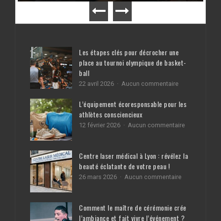
Les étapes clés pour décrocher une
place au tournoi olympique de basket-
ball
sur
22 avril 2026
Aucun commentaire
Les
étapes
L’équipement écoresponsable pour les
clés
athlètes consciencieux
pour
sur
12 février 2026
Aucun commentaire
décrocher
L’équipemen
une
écoresponsa
place
pour
au
Centre laser médical à Lyon : révélez la
les
tournoi
beauté éclatante de votre peau !
athlètes
olympique
consciencie
de
sur
26 mars 2026
Aucun commentaire
basket-
Centre
ball
laser
médical
Comment le maître de cérémonie crée
à
l’ambiance et fait vivre l’événement ?
Lyon