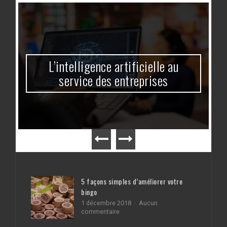
L’intelligence artificielle au
service des entreprises
5 façons simples d’améliorer votre
bingo
1 décembre 2018
Aucun
sur
commentaire
5