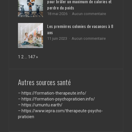
pour brûler un maximum de calories et
être
payé
perdre du poids
plus
sur
18 mai 2026
Aucun commentaire
vite
HIIT
par
vs
Les premières colonies de vacances à 8
vos
cardio
ans
clients
classique
sur
11 juin 2023
Aucun commentaire
:
Les
stratégie
premières
pour
colonies
brûler
Page:
Next
1
2
…
147
»
de
un
vacances
maximum
à
de
8
calories
ans
et
Autres sources santé
perdre
du
–
https://formation-therapeute.info/
poids
–
https://formation-psychopraticien.info/
–
https://umuntu.earth/
–
https://www.iepra.com/therapeute-psycho-
praticien