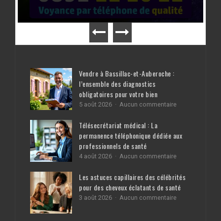
Vendre à Bassillac-et-Auberoche :
l’ensemble des diagnostics
obligatoires pour votre bien
sur
5 août 2026
Aucun commentaire
Vendre
à
Télésecrétariat médical : La
Bassillac-
permanence téléphonique dédiée aux
et-
professionnels de santé
Auberoche
:
sur
4 août 2026
Aucun commentaire
l’ensemble
Télésecrétariat
des
médical
Les astuces capillaires des célébrités
diagnostics
:
pour des cheveux éclatants de santé
obligatoires
La
pour
sur
3 août 2026
Aucun commentaire
permanence
votre
Les
téléphonique
bien
astuces
dédiée