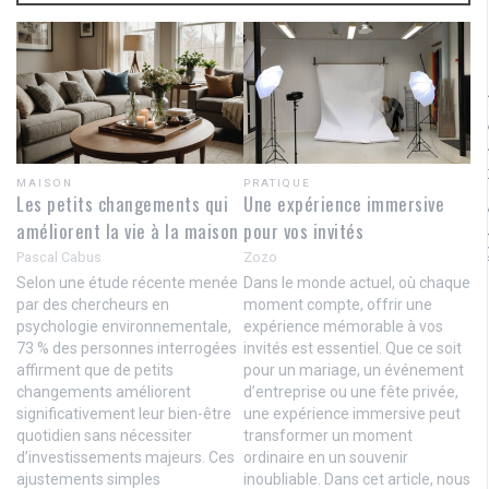
MAISON
PRATIQUE
Les petits changements qui
Une expérience immersive
améliorent la vie à la maison
pour vos invités
Pascal Cabus
Zozo
Selon une étude récente menée
Dans le monde actuel, où chaque
par des chercheurs en
moment compte, offrir une
psychologie environnementale,
expérience mémorable à vos
73 % des personnes interrogées
invités est essentiel. Que ce soit
affirment que de petits
pour un mariage, un événement
changements améliorent
d’entreprise ou une fête privée,
significativement leur bien-être
une expérience immersive peut
quotidien sans nécessiter
transformer un moment
d’investissements majeurs. Ces
ordinaire en un souvenir
ajustements simples
inoubliable. Dans cet article, nous