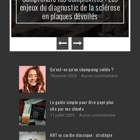
enjeux du diagnostic de la sclérose
en plaques dévoilés
Qu’est-ce qu’un shampoing solide ?
sur
18 janvier 2023
Aucun commentaire
Qu’est-
ce
qu’un
shampoing
Le guide simple pour être payé plus
solide
?
vite par vos clients
sur
11 juillet 2025
Aucun commentaire
Le
guide
simple
HIIT vs cardio classique : stratégie
pour