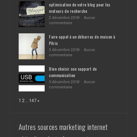
façons
optimisation de votre blog pour les
simples
moteurs de recherche
d’améliorer
votre
2 décembre 2018
Aucun
bingo
sur
commentaire
optimisation
de
Faire appel à un débarras de maison à
votre
PAris
blog
pour
3 décembre 2018
Aucun
les
sur
commentaire
moteurs
Faire
de
appel
Bien choisir son support de
recherche
à
communication
un
débarras
5 décembre 2018
Aucun
de
sur
commentaire
maison
Bien
à
choisir
Page:
Next
1
2
…
147
»
PAris
son
support
de
communication
Autres sources marketing internet