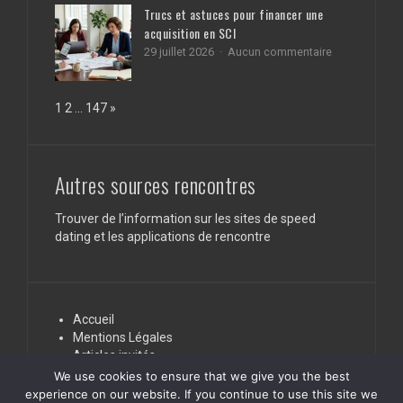
capillaires
aux
Trucs et astuces pour financer une
des
professionnels
acquisition en SCI
célébrités
de
pour
santé
sur
29 juillet 2026
Aucun commentaire
des
Trucs
cheveux
et
éclatants
astuces
Page:
Next
1
2
…
147
»
de
pour
santé
financer
une
acquisition
en
Autres sources rencontres
SCI
Trouver de l’information sur les sites de speed
dating et les applications de rencontre
Accueil
Mentions Légales
Articles invités
Nous contacter
We use cookies to ensure that we give you the best
experience on our website. If you continue to use this site we