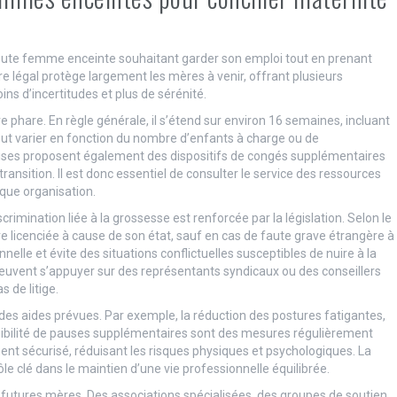
oute femme enceinte souhaitant garder son emploi tout en prenant
re légal protège largement les mères à venir, offrant plusieurs
ns d’incertitudes et plus de sérénité.
phare. En règle générale, il s’étend sur environ 16 semaines, incluant
eut varier en fonction du nombre d’enfants à charge ou de
rises proposent également des dispositifs de congés supplémentaires
ransition. Il est donc essentiel de consulter le service des ressources
aque organisation.
rimination liée à la grossesse est renforcée par la législation. Selon le
re licenciée à cause de son état, sauf en cas de faute grave étrangère à
nelle et évite des situations conflictuelles susceptibles de nuire à la
peuvent s’appuyer sur des représentants syndicaux ou des conseillers
 de litige.
des aides prévues. Par exemple, la réduction des postures fatigantes,
ssibilité de pauses supplémentaires sont des mesures régulièrement
nt sécurisé, réduisant les risques physiques et psychologiques. La
e clé dans le maintien d’une vie professionnelle équilibrée.
es futures mères. Des associations spécialisées, des groupes de soutien