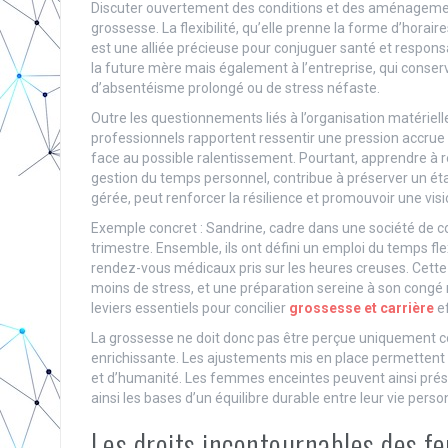
Discuter ouvertement des conditions et des aménagements
grossesse. La flexibilité, qu’elle prenne la forme d’horair
est une alliée précieuse pour conjuguer santé et responsa
la future mère mais également à l’entreprise, qui conserv
d’absentéisme prolongé ou de stress néfaste.
Outre les questionnements liés à l’organisation matériell
professionnels rapportent ressentir une pression accrue
face au possible ralentissement. Pourtant, apprendre à 
gestion du temps personnel, contribue à préserver un état
gérée, peut renforcer la résilience et promouvoir une visio
Exemple concret : Sandrine, cadre dans une société de 
trimestre. Ensemble, ils ont défini un emploi du temps fle
rendez-vous médicaux pris sur les heures creuses. Cette a
moins de stress, et une préparation sereine à son congé ma
leviers essentiels pour concilier
grossesse et carrière
ef
La grossesse ne doit donc pas être perçue uniquement 
enrichissante. Les ajustements mis en place permettent s
et d’humanité. Les femmes enceintes peuvent ainsi préser
ainsi les bases d’un équilibre durable entre leur vie perso
Les droits incontournables des f