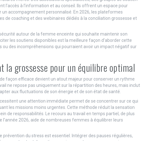
t l’accès à l’information et au conseil. Ils offrent un espace pour
er un accompagnement personnalisé. En 2026, les plateformes
s de coaching et des webinaires dédiés à la conciliation grossesse et
e sécurité autour de la femme enceinte qui souhaite maintenir son
iciter les soutiens disponibles est la meilleure façon d’aborder cette
es ou des incompréhensions qui pourraient avoir un impact négatif sur
t la grossesse pour un équilibre optimal
s de façon efficace devient un atout majeur pour conserver un rythme
avail ne repose pas uniquement sur la répartition des heures, mais inclut
dapter aux fluctuations de son énergie et de son état de santé.
nécessitent une attention immédiate permet de se concentrer sur ce qui
uant les missions moins urgentes. Cette méthode réduit la sensation
in de responsabilités. Le recours au travail en temps partiel, de plus
 de l’année 2026, aide de nombreuses femmes à équilibrer leurs
 prévention du stress est essentiel. Intégrer des pauses régulières,