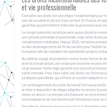
et vie professionnelle
Connaître ses droits est une étape fondamentale pour t
soin de sa santé et de son futur enfant. En France, le cad
garanties qui permettent d’aborder la grossesse avec moi
Le congé maternité constitue sans aucun doute la mesure 
une période prénatale et postnatale, mais cette durée p
complications médicales. Depuis 2025, certaines entrep
ou des aménagements de fin de carrière pour faciliter la t
humaines afin de connaître les spécificités propres à ch
Au-delà du congé, la protection contre toute forme de disc
droit du travail actuel, une employée enceinte ne peut êt
sa grossesse. Cette règle garantit une sécurité profession
santé mentale. Pour faire valoir ces droits, les femmes 
juridiques spécialisés, qui offrent un soutien adapté en cas
Les aménagements du poste de travail font aussi partie 
la mise à disposition de sièges adaptés ou encore la po
mises en œuvre. Le principe est d’assurer un environneme
reconnaissance de ces besoins par l’employeur joue un rôl
Par ailleurs, diverses ressources sont à la disposition d