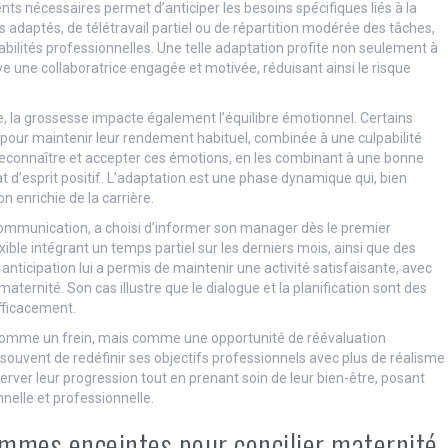
 nécessaires permet d’anticiper les besoins spécifiques liés à la
es adaptés, de télétravail partiel ou de répartition modérée des tâches,
bilités professionnelles. Une telle adaptation profite non seulement à
e une collaboratrice engagée et motivée, réduisant ainsi le risque
e, la grossesse impacte également l’équilibre émotionnel. Certains
 pour maintenir leur rendement habituel, combinée à une culpabilité
reconnaître et accepter ces émotions, en les combinant à une bonne
 d’esprit positif. L’adaptation est une phase dynamique qui, bien
n enrichie de la carrière.
communication, a choisi d’informer son manager dès le premier
xible intégrant un temps partiel sur les derniers mois, ainsi que des
nticipation lui a permis de maintenir une activité satisfaisante, avec
ternité. Son cas illustre que le dialogue et la planification sont des
ficacement.
comme un frein, mais comme une opportunité de réévaluation
ouvent de redéfinir ses objectifs professionnels avec plus de réalisme
ver leur progression tout en prenant soin de leur bien-être, posant
nnelle et professionnelle.
emmes enceintes pour concilier maternité