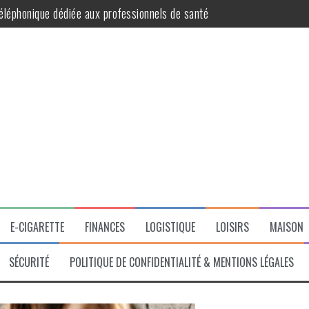
ur des cheveux éclatants de santé
ition en SCI
 avantageuse pour les propriétaires
t praticité au quotidien
ble des diagnostics obligatoires pour votre bien
E-CIGARETTE
FINANCES
LOGISTIQUE
LOISIRS
MAISON
SÉCURITÉ
POLITIQUE DE CONFIDENTIALITÉ & MENTIONS LÉGALES