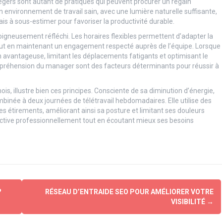
légers sont autant de pratiques qui peuvent procurer un regain
n environnement de travail sain, avec une lumière naturelle suffisante,
ais à sous-estimer pour favoriser la productivité durable.
 soigneusement réfléchi. Les horaires flexibles permettent d’adapter la
 tout en maintenant un engagement respecté auprès de l’équipe. Lorsque
n avantageuse, limitant les déplacements fatigants et optimisant le
ompréhension du manager sont des facteurs déterminants pour réussir à
ois, illustre bien ces principes. Consciente de sa diminution d’énergie,
mbinée à deux journées de télétravail hebdomadaires. Elle utilise des
 étirements, améliorant ainsi sa posture et limitant ses douleurs
active professionnellement tout en écoutant mieux ses besoins
?
RÉSEAU D’ENTRAIDE SEO POUR AMÉLIORER VOTRE
VISIBILITÉ
→