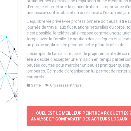
pratiquer des exercices de respiration ou de méditation 
d’énergie et améliorer la concentration. L’importance d’u
une assise confortable et un accès aisé à l’eau, n’est jam
L’équilibre vie privée-vie professionnelle doit aussi être
journée de travail aux fluctuations naturelles du corps,
c’est possible, le télétravail s’impose comme une solutio
temps avec la famille. Le soutien des collègues et la c
ne pas se sentir isolée pendant cette période délicate.
L’exemple de Laura, directrice de projet enceinte de six m
elle a décidé d’accepter une mission en temps partiel co
pauses courtes pour marcher un peu et pratiquer quelques
lombaires. Ce mode d’organisation lui permet de rester 
corporels.
Santé
Grossesse et travail
Navigation
←
QUEL EST LE MEILLEUR PEINTRE À ROQUETTES 
d'article
ANALYSE ET COMPARATIF DES ACTEURS LOCAUX