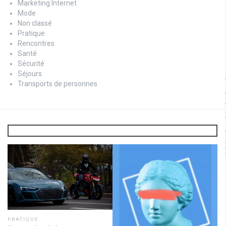
Marketing Internet
Mode
Non classé
Pratique
Rencontres
Santé
Sécurité
Séjours
Transports de personnes
PRATIQUE