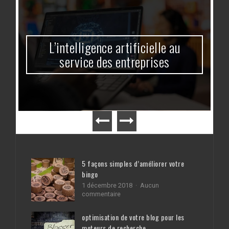
L’intelligence artificielle au
service des entreprises
5 façons simples d’améliorer votre
bingo
1 décembre 2018
Aucun
sur
commentaire
5
façons
optimisation de votre blog pour les
simples
moteurs de recherche
d’améliorer