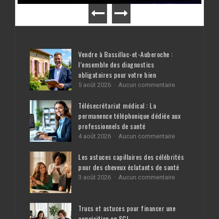
Vendre à Bassillac-et-Auberoche :
l’ensemble des diagnostics
obligatoires pour votre bien
sur
5 août 2026
Aucun commentaire
Vendre
à
Télésecrétariat médical : La
Bassillac-
permanence téléphonique dédiée aux
et-
professionnels de santé
Auberoche
:
sur
4 août 2026
Aucun commentaire
l’ensemble
Télésecrétariat
des
médical
Les astuces capillaires des célébrités
diagnostics
:
pour des cheveux éclatants de santé
obligatoires
La
pour
sur
3 août 2026
Aucun commentaire
permanence
votre
Les
téléphonique
bien
astuces
dédiée
capillaires
aux
Trucs et astuces pour financer une
des
professionnels
acquisition en SCI
célébrités
de