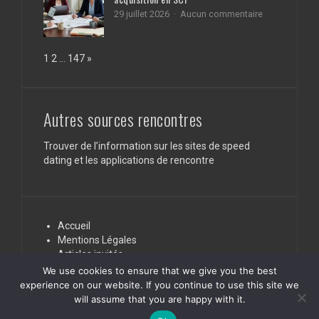
pour
santé
sur
29 juillet 2026
Aucun commentaire
des
Trucs
cheveux
et
éclatants
astuces
Page:
Next
1
2
…
147
»
de
pour
santé
financer
une
acquisition
en
Autres sources rencontres
SCI
Trouver de l’information sur les sites de speed
dating et les applications de rencontre
Accueil
Mentions Légales
Articles invités
Nous contacter
We use cookies to ensure that we give you the best
experience on our website. If you continue to use this site we
will assume that you are happy with it.