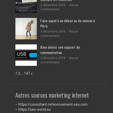
votre
2 décembre 2018
Aucun
bingo
sur
commentaire
optimisation
de
Faire appel à un débarras de maison à
votre
PAris
blog
pour
3 décembre 2018
Aucun
les
sur
commentaire
moteurs
Faire
de
appel
Bien choisir son support de
recherche
à
communication
un
débarras
5 décembre 2018
Aucun
de
sur
commentaire
maison
Bien
à
choisir
Page:
Next
1
2
…
147
»
PAris
son
support
de
communication
Autres sources marketing internet
–
https://consultant-referencement-seo.com
–
https://seo-world.eu