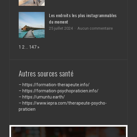
de
Comment
conseil
devenir
à
un
Les endroits les plus instagrammables
Charleroi
chauffeur
du moment
Uber
Eats
sur
25 juillet 2024
Aucun commentaire
?
Les
endroits
les
Page:
Next
1
2
…
147
»
plus
instagrammab
du
moment
Autres sources santé
–
https://formation-therapeute.info/
–
https://formation-psychopraticien.info/
–
https://umuntu.earth/
–
https://www.iepra.com/therapeute-psycho-
praticien