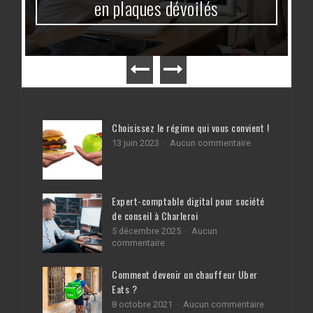
en plaques dévoilés
Choisissez le régime qui vous convient !
sur
13 juin 2023
Aucun commentaire
Choisissez
le
régime
qui
Expert-comptable digital pour société
vous
convient
de conseil à Charleroi
!
5 décembre 2025
Aucun
sur
commentaire
Expert-
comptable
Comment devenir un chauffeur Uber
digital
Eats ?
pour
société
sur
8 octobre 2021
Aucun commentaire