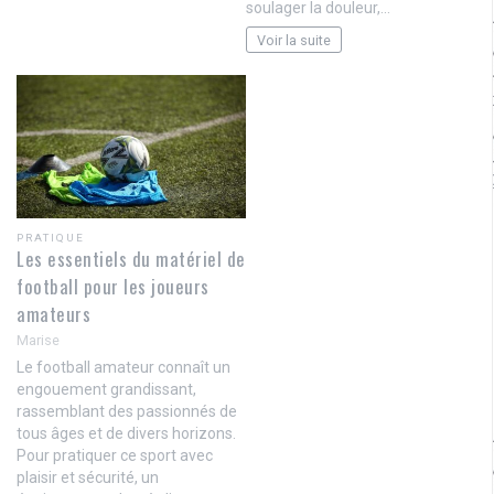
soulager la douleur,…
Voir la suite
PRATIQUE
Les essentiels du matériel de
football pour les joueurs
amateurs
Marise
Le football amateur connaît un
engouement grandissant,
rassemblant des passionnés de
tous âges et de divers horizons.
Pour pratiquer ce sport avec
plaisir et sécurité, un