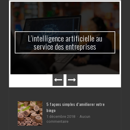
L’intelligence artificielle au
service des entreprises
5 façons simples d’améliorer votre
bingo
1 décembre 2018
Aucun
sur
commentaire
5