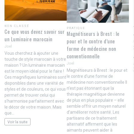
NON CLASSÉ
PRATIQUE
Ce que vous devez savoir sur
Magnétiseurs à Brest : le
un Luminaire marocain
pour et le contre d’une
Joel
forme de médecine non
Vous cherchez à ajouter une
conventionnelle
touche de style marocain à votre
Joel
maison ? Un luminaire marocain
Magnétiseurs à Brest : le pour et
est le moyen idéal pour le faire !
le contre d’une forme de
Ces magnifiques luminaires sont
médecine non conventionnelle Il
disponibles dans une variété de
n’est pas étonnant que la
styles et de couleurs, ce qui vous
thérapie magnétique devienne
permet de trouver celui qui
de plus en plus populaire – elle
s’harmonise parfaitement avec
semble offrir un moyen naturel
le décor de votre maison. Mais
d’améliorer notre santé. Les
que…
partisans de ce traitement
Voir la suite
alternatif affirment que les
aimants peuvent aider à