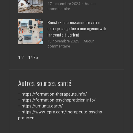
le
des
17 septembre 2024
Aucun
Code
investisseme
sur
commentaire
de
offshores
Guide
la
pratique
Boostez la croissance de votre
route
pour
entreprise grâce à une agence web
sur
créer
internet
un
innovante à Lorient
enclos
13 novembre 2025
Aucun
extérieur
sur
commentaire
pour
Boostez
lapin
la
Page:
Next
1
2
…
147
»
croissance
de
votre
entreprise
Autres sources santé
grâce
à
une
–
https://formation-therapeute.info/
agence
–
https://formation-psychopraticien.info/
web
–
https://umuntu.earth/
innovante
à
–
https://www.iepra.com/therapeute-psycho-
Lorient
praticien