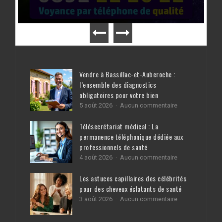
Vendre à Bassillac-et-Auberoche :
l’ensemble des diagnostics
obligatoires pour votre bien
sur
5 août 2026
Aucun commentaire
Vendre
à
Télésecrétariat médical : La
Bassillac-
permanence téléphonique dédiée aux
et-
professionnels de santé
Auberoche
:
sur
4 août 2026
Aucun commentaire
l’ensemble
Télésecrétariat
des
médical
Les astuces capillaires des célébrités
diagnostics
:
pour des cheveux éclatants de santé
obligatoires
La
pour
sur
3 août 2026
Aucun commentaire
permanence
votre
Les
téléphonique
bien
astuces
dédiée