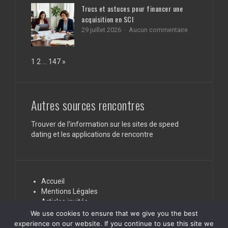
capillaires
aux
Trucs et astuces pour financer une
des
professionnels
acquisition en SCI
célébrités
de
pour
santé
sur
29 juillet 2026
Aucun commentaire
des
Trucs
cheveux
et
éclatants
astuces
Page:
Next
1
2
…
147
»
de
pour
santé
financer
une
acquisition
en
Autres sources rencontres
SCI
Trouver de l’information sur les sites de speed
dating et les applications de rencontre
Accueil
Mentions Légales
Articles invités
Nous contacter
We use cookies to ensure that we give you the best
experience on our website. If you continue to use this site we