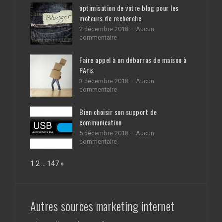
façons
optimisation de votre blog pour les
simples
moteurs de recherche
d’améliorer
votre
2 décembre 2018
Aucun
bingo
sur
commentaire
optimisation
de
Faire appel à un débarras de maison à
votre
PAris
blog
pour
3 décembre 2018
Aucun
les
sur
commentaire
moteurs
Faire
de
appel
Bien choisir son support de
recherche
à
communication
un
débarras
5 décembre 2018
Aucun
de
sur
commentaire
maison
Bien
à
choisir
Page:
Next
1
2
…
147
»
PAris
son
support
de
communication
Autres sources marketing internet