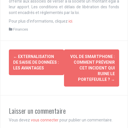
offerte aux associés de verser à la société un montant égal à
leur apport. Les conditions et délais de libération des fonds
sont encadrés et réglementés par la loi.
Pour plus d’informations, cliquez
ici
.
Finances
Navigation
←
EXTERNALISATION
VOL DE SMARTPHONE :
d'article
DE SAISIE DE DONNÉES :
COMMENT PRÉVENIR
LES AVANTAGES
CET INCIDENT QUI
RUINE LE
PORTEFEUILLE ?
→
Laisser un commentaire
Vous devez
vous connecter
pour publier un commentaire.