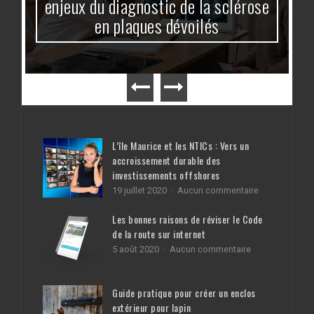
enjeux du diagnostic de la sclérose
en plaques dévoilés
L’île Maurice et les NTICs : Vers un
accroissement durable des
investissements offshores
sur
19 juillet 2020
Aucun commentaire
L’île
Maurice
Les bonnes raisons de réviser le Code
et
de la route sur internet
les
sur
5 août 2020
Aucun commentaire
NTICs
Les
:
bonnes
Vers
raisons
un
Guide pratique pour créer un enclos
de
accroissemen
extérieur pour lapin
réviser
durable