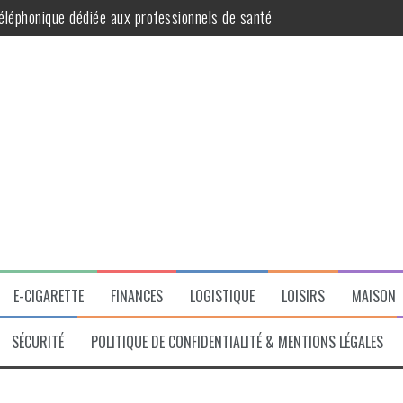
éléphonique dédiée aux professionnels de santé
ur des cheveux éclatants de santé
ition en SCI
 avantageuse pour les propriétaires
t praticité au quotidien
ble des diagnostics obligatoires pour votre bien
E-CIGARETTE
FINANCES
LOGISTIQUE
LOISIRS
MAISON
SÉCURITÉ
POLITIQUE DE CONFIDENTIALITÉ & MENTIONS LÉGALES