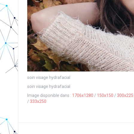
soin visage hydrafacial
soin visage hydrafacial
Image disponible dans :
1706x1280
/
150x150
/
300x225
/
333x250