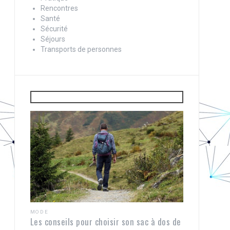
Rencontres
Santé
Sécurité
Séjours
Transports de personnes
MODE
Les conseils pour choisir son sac à dos de