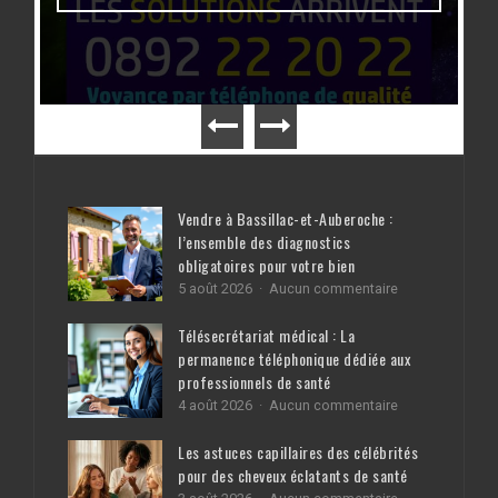
Vendre à Bassillac-et-Auberoche :
l’ensemble des diagnostics
obligatoires pour votre bien
sur
5 août 2026
Aucun commentaire
Vendre
à
Télésecrétariat médical : La
Bassillac-
permanence téléphonique dédiée aux
et-
professionnels de santé
Auberoche
:
sur
4 août 2026
Aucun commentaire
l’ensemble
Télésecrétariat
des
médical
Les astuces capillaires des célébrités
diagnostics
:
pour des cheveux éclatants de santé