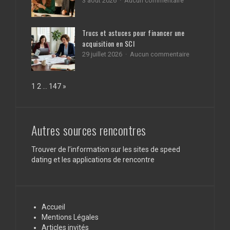
obligatoires
La
pour
sur
3 août 2026
Aucun commentaire
permanence
votre
Les
téléphonique
bien
astuces
dédiée
capillaires
aux
Trucs et astuces pour financer une
des
professionnels
acquisition en SCI
célébrités
de
pour
santé
sur
29 juillet 2026
Aucun commentaire
des
Trucs
cheveux
et
éclatants
astuces
Page:
Next
1
2
…
147
»
de
pour
santé
financer
une
acquisition
en
Autres sources rencontres
SCI
Trouver de l’information sur les sites de speed
dating et les applications de rencontre
Accueil
Mentions Légales