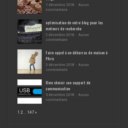
1 décembre 2018
Aucun
sur
commentaire
5
façons
optimisation de votre blog pour les
simples
moteurs de recherche
d’améliorer
votre
2 décembre 2018
Aucun
bingo
sur
commentaire
optimisation
de
Faire appel à un débarras de maison à
votre
PAris
blog
pour
3 décembre 2018
Aucun
les
sur
commentaire
moteurs
Faire
de
appel
Bien choisir son support de
recherche
à
communication
un
débarras
5 décembre 2018
Aucun
de
sur
commentaire
maison
Bien
à
choisir
Page:
Next
1
2
…
147
»
PAris
son
support
de