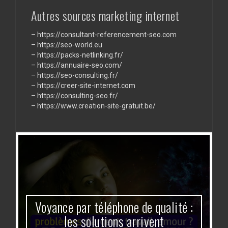
communication
Autres sources marketing internet
–
https://consultant-referencement-seo.com
–
https://seo-world.eu
–
https://packs-netlinking.fr/
–
https://annuaire-seo.com/
–
https://seo-consulting.fr/
–
https://creer-site-internet.com
–
https://consulting-seo.fr/
–
https://www.creation-site-gratuit.be/
Voyance par téléphone de qualité :
les solutions arrivent