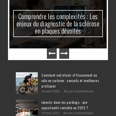
Comprendre les complexités : Les
enjeux du diagnostic de la sclérose
en plaques dévoilés
Comment entretenir efficacement un
vélo en carbone : conseils et meilleures
pratiques
sur
26 avril 2026
Aucun commentaire
Comment
entretenir
Investir dans les parkings : une
efficacement
opportunité rentable en 2025 ?
un
sur
19 mai 2025
Aucun commentaire
vélo