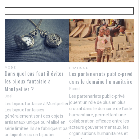
MODE
PRATIQUE
Dans quel cas faut il éviter
Les partenariats public-privé
les bijoux fantaisie à
dans le domaine humanitaire
Montpellier ?
Kamel
Les partenariats public-privé
Joel
jouent un rôle de plus en plus
Les bijoux fantaisie à Montpellier
crucial dans le domaine de l’aide
Les bijoux fantaisies
humanitaire, permettant une
généralement sont des objets
collaboration efficace entre les
artisanaux unique ou réalisé en
acteurs gouvernementaux, les
série limitée. Ils se fabriquent par
organisations humanitaires et
un bijoutier ou un bijoutier-