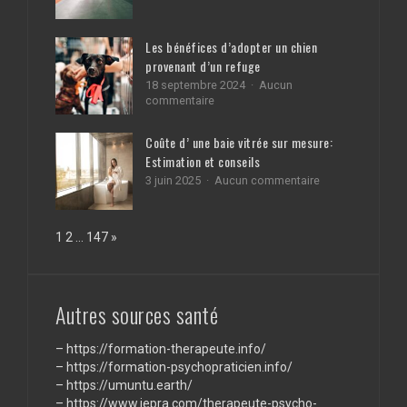
Investir
en
dans
carbone
les
:
Les bénéfices d’adopter un chien
parkings
conseils
provenant d’un refuge
:
et
une
meilleures
18 septembre 2024
Aucun
opportunité
pratiques
sur
commentaire
rentable
Les
en
bénéfices
Coûte d’ une baie vitrée sur mesure:
2025
d’adopter
Estimation et conseils
?
un
chien
sur
3 juin 2025
Aucun commentaire
provenant
Coûte
d’un
d’
refuge
une
Page:
Next
1
2
…
147
»
baie
vitrée
sur
mesure:
Estimation
Autres sources santé
et
conseils
–
https://formation-therapeute.info/
–
https://formation-psychopraticien.info/
–
https://umuntu.earth/
–
https://www.iepra.com/therapeute-psycho-