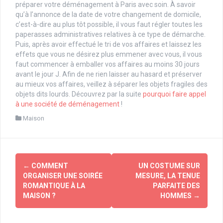
préparer votre déménagement à Paris avec soin. À savoir
qu’à l’annonce de la date de votre changement de domicile,
c’est-à-dire au plus tôt possible, il vous faut régler toutes les
paperasses administratives relatives à ce type de démarche.
Puis, après avoir effectué le tri de vos affaires et laissez les
effets que vous ne désirez plus emmener avec vous, il vous
faut commencer à emballer vos affaires au moins 30 jours
avant le jour J. Afin de ne rien laisser au hasard et préserver
au mieux vos affaires, veillez à séparer les objets fragiles des
objets dits lourds. Découvrez par la suite
pourquoi faire appel
à une société de déménagement
!
Maison
Navigation
←
COMMENT
UN COSTUME SUR
d'article
ORGANISER UNE SOIRÉE
MESURE, LA TENUE
ROMANTIQUE À LA
PARFAITE DES
MAISON ?
HOMMES
→