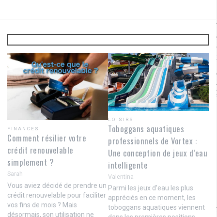
LOISIRS
Toboggans aquatiques
FINANCES
Comment résilier votre
professionnels de Vortex :
crédit renouvelable
Une conception de jeux d’eau
simplement ?
intelligente
Sarah
Valentina
Vous aviez décidé de prendre un
Parmi les jeux d’eau les plus
crédit renouvelable pour faciliter
appréciés en ce moment, les
vos fins de mois ? Mais
toboggans aquatiques viennent
désormais, son utilisation ne