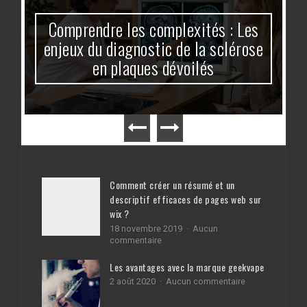
Comprendre les complexités : Les
enjeux du diagnostic de la sclérose
en plaques dévoilés
Comment créer un résumé et un
descriptif efficaces de pages web sur
wix ?
18 novembre 2019
Aucun
sur
commentaire
Comment
créer
Les avantages avec la marque geekvape
un
sur
2 août 2020
Aucun commentaire
résumé
Les
et
avantages