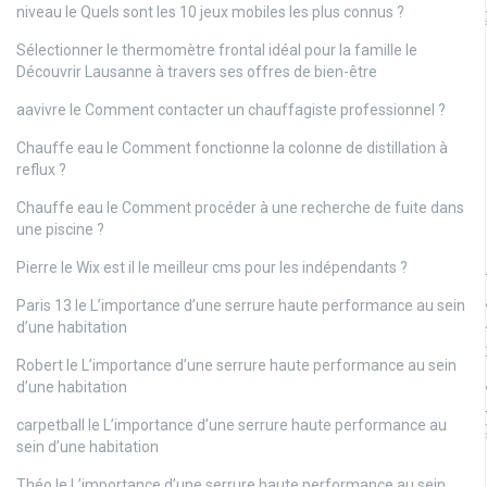
niveau
le
Quels sont les 10 jeux mobiles les plus connus ?
Sélectionner le thermomètre frontal idéal pour la famille
le
Découvrir Lausanne à travers ses offres de bien-être
aavivre
le
Comment contacter un chauffagiste professionnel ?
Chauffe eau
le
Comment fonctionne la colonne de distillation à
reflux ?
Chauffe eau
le
Comment procéder à une recherche de fuite dans
une piscine ?
Pierre
le
Wix est il le meilleur cms pour les indépendants ?
Paris 13
le
L’importance d’une serrure haute performance au sein
d’une habitation
Robert
le
L’importance d’une serrure haute performance au sein
d’une habitation
carpetball
le
L’importance d’une serrure haute performance au
sein d’une habitation
Théo
le
L’importance d’une serrure haute performance au sein