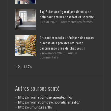
un
avec
descriptif
la
efficaces
Top 3 des configurations de salle de
marque
de
geekvape
bain pour seniors : confort et sécurité.
pages
sur
web
17 avril 2026
Commentaires fermés
Top
sur
3
wix
des
?
Abracadaracacks : dénichez des racks
configuratio
d’occasion à prix défiant toute
de
salle
concurrence près de chez vous !
de
7 novembre 2025
Aucun
bain
sur
commentaire
pour
Abracadaracacks
seniors
:
Page:
Next
1
2
…
147
»
:
dénichez
confort
des
et
racks
sécurité.
d’occasion
Autres sources santé
à
prix
défiant
–
https://formation-therapeute.info/
toute
–
https://formation-psychopraticien.info/
concurrence
–
https://umuntu.earth/
près