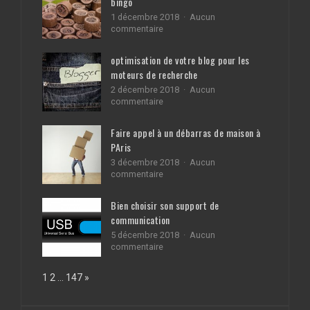
bingo
1 décembre 2018
Aucun
sur
commentaire
5
façons
optimisation de votre blog pour les
simples
moteurs de recherche
d’améliorer
votre
2 décembre 2018
Aucun
bingo
sur
commentaire
optimisation
de
Faire appel à un débarras de maison à
votre
PAris
blog
pour
3 décembre 2018
Aucun
les
sur
commentaire
moteurs
Faire
de
appel
Bien choisir son support de
recherche
à
communication
un
débarras
5 décembre 2018
Aucun
de
sur
commentaire
maison
Bien
à
choisir
Page:
Next
1
2
…
147
»
PAris
son
support
de