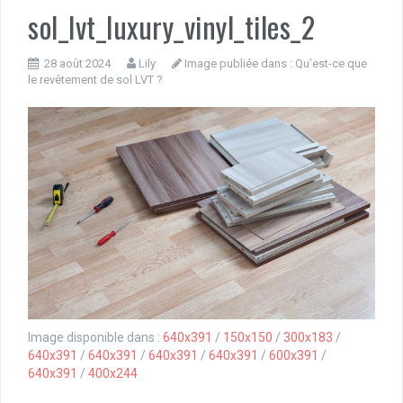
sol_lvt_luxury_vinyl_tiles_2
28 août 2024
Lily
Image publiée dans :
Qu’est-ce que
le revêtement de sol LVT ?
Image disponible dans :
640x391
/
150x150
/
300x183
/
640x391
/
640x391
/
640x391
/
640x391
/
600x391
/
640x391
/
400x244