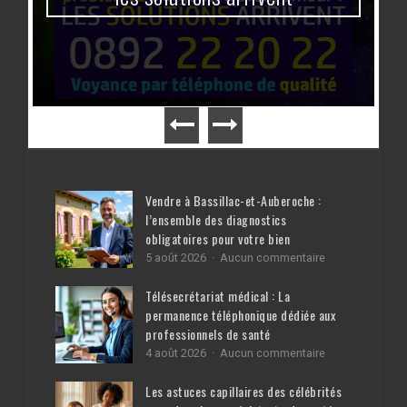
Vendre à Bassillac-et-Auberoche :
l’ensemble des diagnostics
obligatoires pour votre bien
sur
5 août 2026
Aucun commentaire
Vendre
à
Télésecrétariat médical : La
Bassillac-
permanence téléphonique dédiée aux
et-
professionnels de santé
Auberoche
:
sur
4 août 2026
Aucun commentaire
l’ensemble
Télésecrétariat
des
médical
Les astuces capillaires des célébrités
diagnostics
: