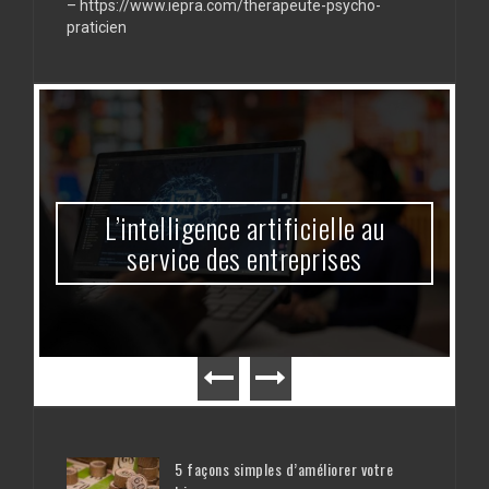
de
–
https://www.iepra.com/therapeute-psycho-
chez
praticien
vous
!
L’intelligence artificielle au
service des entreprises
5 façons simples d’améliorer votre