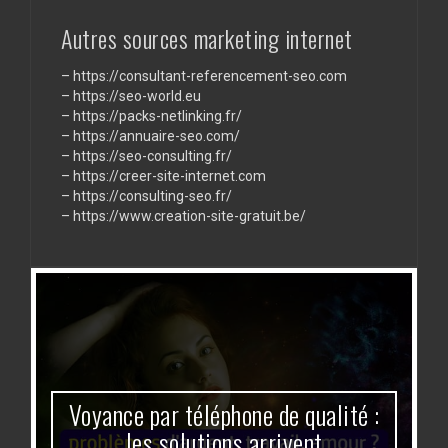
communication
Autres sources marketing internet
–
https://consultant-referencement-seo.com
–
https://seo-world.eu
–
https://packs-netlinking.fr/
–
https://annuaire-seo.com/
–
https://seo-consulting.fr/
–
https://creer-site-internet.com
–
https://consulting-seo.fr/
–
https://www.creation-site-gratuit.be/
Voyance par téléphone de qualité :
les solutions arrivent