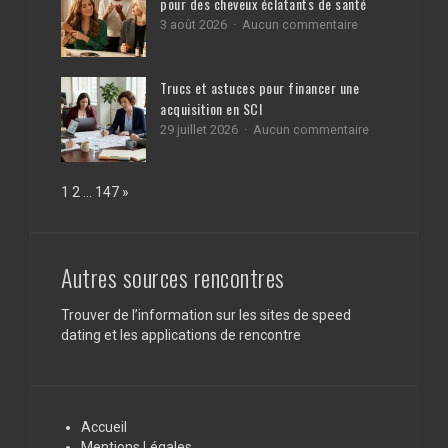
pour des cheveux éclatants de santé
obligatoires
La
pour
sur
3 août 2026
Aucun commentaire
permanence
votre
Les
téléphonique
bien
astuces
dédiée
capillaires
aux
Trucs et astuces pour financer une
des
professionnels
acquisition en SCI
célébrités
de
pour
santé
sur
29 juillet 2026
Aucun commentaire
des
Trucs
cheveux
et
éclatants
astuces
Page:
Next
1
2
…
147
»
de
pour
santé
financer
une
acquisition
en
Autres sources rencontres
SCI
Trouver de l’information sur les sites de speed
dating et les applications de rencontre
Accueil