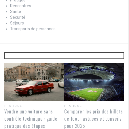
Rencontres
Santé
Sécurité
Séjours
Transports de personnes
PRATIQUE
PRATIQUE
Vendre une voiture sans
Comparer les prix des billets
contrôle technique : guide
de foot : astuces et conseils
pratique des étapes
pour 2025