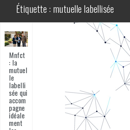
Étiquette :
mutuelle labellisée
Mnfct
: la
mutuel
le
labelli
sée qui
accom
pagne
idéale
ment