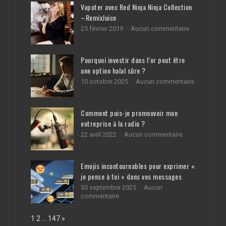
Vapoter avec Red Ninja Ninja Collection
–RemixJuice
sur
25 février 2019
Aucun commentaire
Vapoter
avec
Red
Pourquoi investir dans l’or peut être
Ninja
une option halal sûre ?
Ninja
Collection
sur
10 octobre 2025
Aucun commentaire
–
Pourquoi
RemixJuice
investir
dans
Comment puis-je promouvoir mon
l’or
entreprise à la radio ?
peut
être
sur
22 avril 2022
Aucun commentaire
une
Comment
option
puis-
halal
je
Emojis incontournables pour exprimer «
sûre
promouvoir
je pense à toi » dans vos messages
?
mon
entreprise
30 septembre 2025
Aucun
à
sur
commentaire
la
Emojis
radio
incontournables
Page:
Next
1
2
…
147
»
?
pour