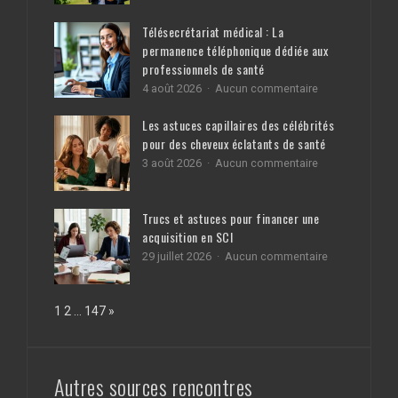
sur
5 août 2026
Aucun commentaire
Vendre
à
Télésecrétariat médical : La
Bassillac-
permanence téléphonique dédiée aux
et-
professionnels de santé
Auberoche
:
sur
4 août 2026
Aucun commentaire
l’ensemble
Télésecrétariat
des
médical
Les astuces capillaires des célébrités
diagnostics
:
pour des cheveux éclatants de santé
obligatoires
La
pour
sur
3 août 2026
Aucun commentaire
permanence
votre
Les
téléphonique
bien
astuces
dédiée
capillaires
aux
Trucs et astuces pour financer une
des
professionnels
acquisition en SCI
célébrités
de
pour
santé
sur
29 juillet 2026
Aucun commentaire
des
Trucs
cheveux
et
éclatants
astuces
Page:
Next
1
2
…
147
»
de
pour
santé
financer
une
acquisition
en
Autres sources rencontres