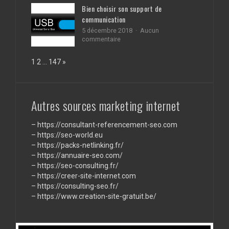
de
appel
Bien choisir son support de
recherche
à
communication
un
débarras
5 décembre 2018
Aucun
de
sur
commentaire
maison
Bien
à
choisir
Page:
Next
1
2
…
147
»
PAris
son
support
de
communication
Autres sources marketing internet
–
https://consultant-referencement-seo.com
–
https://seo-world.eu
–
https://packs-netlinking.fr/
–
https://annuaire-seo.com/
–
https://seo-consulting.fr/
–
https://creer-site-internet.com
–
https://consulting-seo.fr/
–
https://www.creation-site-gratuit.be/