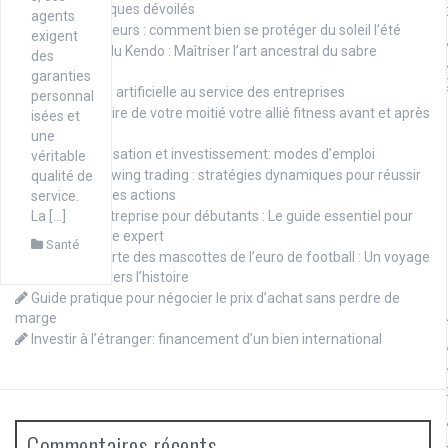
sclérose en plaques dévoilés
agents
Stores extérieurs : comment bien se protéger du soleil l’été
exigent
Les secrets du Kendo : Maîtriser l’art ancestral du sabre
des
japonais
garanties
L’intelligence artificielle au service des entreprises
personnal
Comment faire de votre moitié votre allié fitness avant et après
isées et
bébé
une
SOF, défiscalisation et investissement: modes d’emploi
véritable
Maîtriser le swing trading : stratégies dynamiques pour réussir
qualité de
sur le marché des actions
service.
Finance d’entreprise pour débutants : Le guide essentiel pour
La […]
réussir sans être expert
Santé
À la découverte des mascottes de l’euro de football : Un voyage
captivant à travers l’histoire
Guide pratique pour négocier le prix d’achat sans perdre de
marge
Investir à l’étranger: financement d’un bien international
Commentaires récents