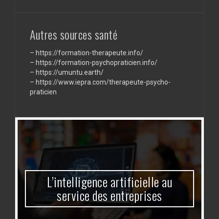
exprimer
«
je
pense
Autres sources santé
à
toi
–
https://formation-therapeute.info/
»
dans
–
https://formation-psychopraticien.info/
vos
–
https://umuntu.earth/
messages
–
https://www.iepra.com/therapeute-psycho-
praticien
L’intelligence artificielle au
service des entreprises