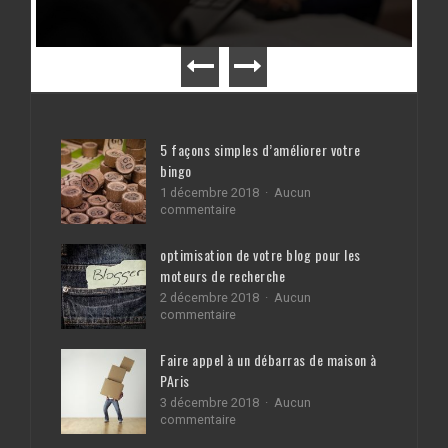
5 façons simples d’améliorer votre
bingo
1 décembre 2018
Aucun
sur
commentaire
5
façons
optimisation de votre blog pour les
simples
moteurs de recherche
d’améliorer
votre
2 décembre 2018
Aucun
bingo
sur
commentaire
optimisation
de
Faire appel à un débarras de maison à
votre
PAris
blog
pour
3 décembre 2018
Aucun
les
sur
commentaire
moteurs
Faire