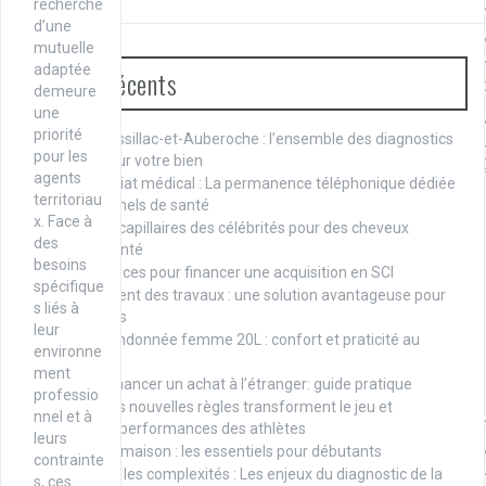
recherche
d’une
mutuelle
adaptée
Articles récents
demeure
une
priorité
Vendre à Bassillac-et-Auberoche : l’ensemble des diagnostics
pour les
obligatoires pour votre bien
agents
Télésecrétariat médical : La permanence téléphonique dédiée
territoriau
aux professionnels de santé
x. Face à
Les astuces capillaires des célébrités pour des cheveux
des
éclatants de santé
besoins
Trucs et astuces pour financer une acquisition en SCI
spécifique
Le financement des travaux : une solution avantageuse pour
s liés à
les propriétaires
leur
Sac à dos randonnée femme 20L : confort et praticité au
environne
quotidien
ment
Comment financer un achat à l’étranger: guide pratique
professio
Comment les nouvelles règles transforment le jeu et
nnel et à
influencent les performances des athlètes
leurs
Kit bricolage maison : les essentiels pour débutants
contrainte
Comprendre les complexités : Les enjeux du diagnostic de la
s, ces