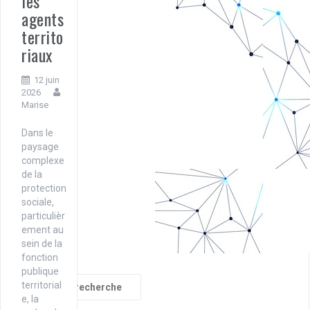
les
agents
territo
riaux
12 juin
2026
Marise
Dans le
paysage
complexe
de la
protection
sociale,
particulièr
ement au
sein de la
fonction
publique
Recherche
territorial
pour
e, la
: