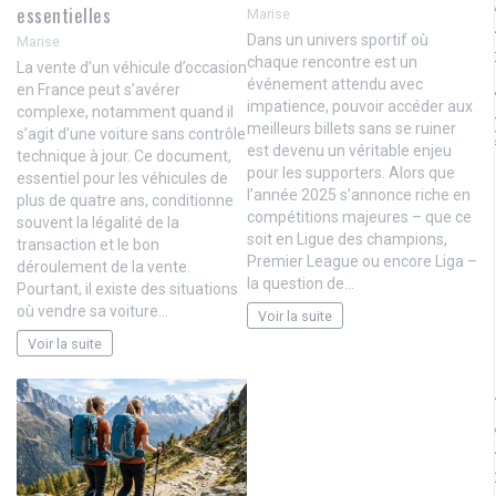
essentielles
Marise
Dans un univers sportif où
Marise
chaque rencontre est un
La vente d’un véhicule d’occasion
événement attendu avec
en France peut s’avérer
impatience, pouvoir accéder aux
complexe, notamment quand il
meilleurs billets sans se ruiner
s’agit d’une voiture sans contrôle
est devenu un véritable enjeu
technique à jour. Ce document,
pour les supporters. Alors que
essentiel pour les véhicules de
l’année 2025 s’annonce riche en
plus de quatre ans, conditionne
compétitions majeures – que ce
souvent la légalité de la
soit en Ligue des champions,
transaction et le bon
Premier League ou encore Liga –
déroulement de la vente.
la question de…
Pourtant, il existe des situations
où vendre sa voiture…
Voir la suite
Voir la suite