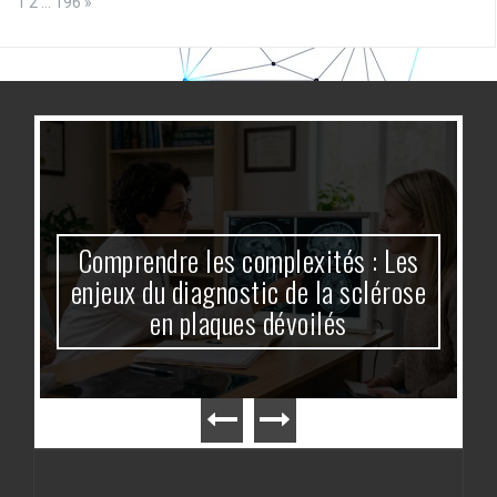
Page:
Next
1
2
…
196
»
Comprendre les complexités : Les
enjeux du diagnostic de la sclérose
en plaques dévoilés