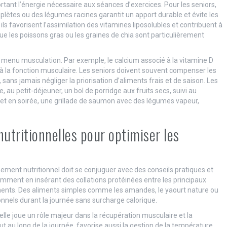
rtant l’énergie nécessaire aux séances d’exercices. Pour les seniors,
plètes ou des légumes racines garantit un apport durable et évite les
: ils favorisent l’assimilation des vitamines liposolubles et contribuent à
ue les poissons gras ou les graines de chia sont particulièrement
 menu musculation. Par exemple, le calcium associé à la vitamine D
e à la fonction musculaire. Les seniors doivent souvent compenser les
ans jamais négliger la priorisation d’aliments frais et de saison. Les
 au petit-déjeuner, un bol de porridge aux fruits secs, suivi au
et en soirée, une grillade de saumon avec des légumes vapeur,
utritionnelles pour optimiser les
ment nutritionnel doit se conjuguer avec des conseils pratiques et
amment en insérant des collations protéinées entre les principaux
ments. Des aliments simples comme les amandes, le yaourt nature ou
nnels durant la journée sans surcharge calorique.
r elle joue un rôle majeur dans la récupération musculaire et la
t au long de la journée, favorise aussi la gestion de la température