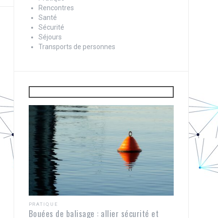
Rencontres
Santé
Sécurité
Séjours
Transports de personnes
PRATIQUE
Bouées de balisage : allier sécurité et