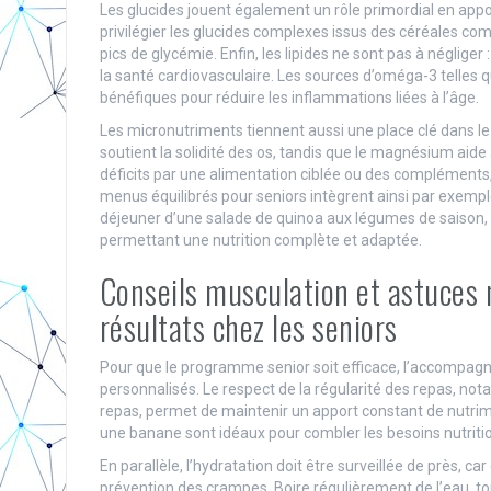
Les glucides jouent également un rôle primordial en appo
privilégier les glucides complexes issus des céréales com
pics de glycémie. Enfin, les lipides ne sont pas à négliger 
la santé cardiovasculaire. Les sources d’oméga-3 telles q
bénéfiques pour réduire les inflammations liées à l’âge.
Les micronutriments tiennent aussi une place clé dans le
soutient la solidité des os, tandis que le magnésium aid
déficits par une alimentation ciblée ou des compléments, s
menus équilibrés pour seniors intègrent ainsi par exemple,
déjeuner d’une salade de quinoa aux légumes de saison, 
permettant une nutrition complète et adaptée.
Conseils musculation et astuces n
résultats chez les seniors
Pour que le programme senior soit efficace, l’accompagne
personnalisés. Le respect de la régularité des repas, not
repas, permet de maintenir un apport constant de nutri
une banane sont idéaux pour combler les besoins nutritio
En parallèle, l’hydratation doit être surveillée de près, ca
prévention des crampes. Boire régulièrement de l’eau, tou