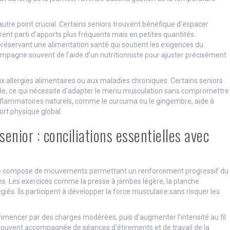
utre point crucial. Certains seniors trouvent bénéfique d’espacer
rent parti d’apports plus fréquents mais en petites quantités.
n préservant une alimentation santé qui soutient les exigences du
mpagne souvent de l’aide d’un nutritionniste pour ajuster précisément
 aux allergies alimentaires ou aux maladies chroniques. Certains seniors
xemple, ce qui nécessite d’adapter le menu musculation sans compromettre
ti-inflammatoires naturels, comme le curcuma ou le gingembre, aide à
ort physique global.
nior : conciliations essentielles avec
se compose de mouvements permettant un renforcement progressif du
les. Les exercices comme la presse à jambes légère, la planche
giés. Ils participent à développer la force musculaire sans risquer les
 commencer par des charges modérées, puis d’augmenter l’intensité au fil
ouvent accompagnée de séances d’étirements et de travail de la