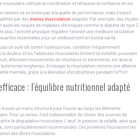
 musculaire, stimule la coordination et rehausse la confiance en soi.
 seniors ne se limite pas à la quête de performance, mais s’inscrit
plétée par des
menus musculation
adaptés. Par exemple, des études
t aussi les risques de maladies chroniques comme le diabète de type 2
 plus, l’activité physique régulière favorise une meilleure circulation
santes essentielles pour un vieillissement en bonne santé.
ssi un outil clé contre l’ostéoporose, condition fréquemment
ù la douleur et les faiblesses musculaires limitent la mobilité, poussant
ruit, alternant mouvements de résistance et étirements, est ainsi la
er l’autonomie longtemps. Envisager la musculation comme une alliance
santé mentale, grâce à la libération d’endorphines pendant l’effort.
icace : l’équilibre nutritionnel adapté
 trouve un menu structuré pour fournir au corps les éléments
ire. Pour un senior, il est indispensable de choisir des sources de
ttre la dégradation musculaire. L’œuf, le poisson, la volaille, ainsi que
noa, sont particulièrement recommandés. Ces protéines fournissent les
ation des fibres musculaires.