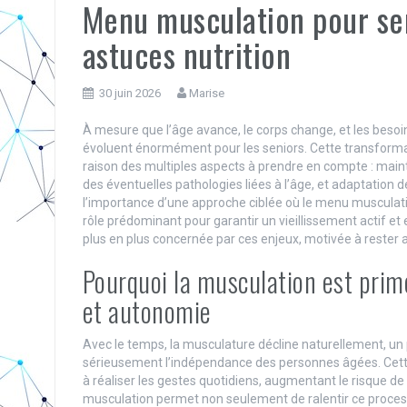
Menu musculation pour sen
astuces nutrition
30 juin 2026
Marise
À mesure que l’âge avance, le corps change, et les besoin
évoluent énormément pour les seniors. Cette transformat
raison des multiples aspects à prendre en compte : maint
des éventuelles pathologies liées à l’âge, et adaptation de
l’importance d’une approche ciblée où le menu musculatio
rôle prédominant pour garantir un vieillissement actif e
plus en plus concernée par ces enjeux, motivée à reste
Pourquoi la musculation est primo
et autonomie
Avec le temps, la musculature décline naturellement, 
sérieusement l’indépendance des personnes âgées. Cette
à réaliser les gestes quotidiens, augmentant le risque d
musculation permet non seulement de ralentir ce process