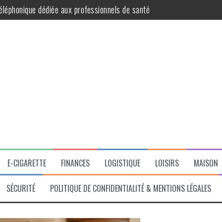
ur des cheveux éclatants de santé
ition en SCI
 avantageuse pour les propriétaires
t praticité au quotidien
ble des diagnostics obligatoires pour votre bien
E-CIGARETTE
FINANCES
LOGISTIQUE
LOISIRS
MAISON
SÉCURITÉ
POLITIQUE DE CONFIDENTIALITÉ & MENTIONS LÉGALES