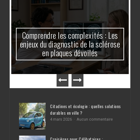
Comprendre les complexités : Les
enjeux du diagnostic de la sclérose
en plaques dévoilés
Citadines et écologie : quelles solutions
durables en ville ?
sur
4 mars 2026
Aucun commentaire
Citadines
et
écologie
Croisières pour Célibataires :