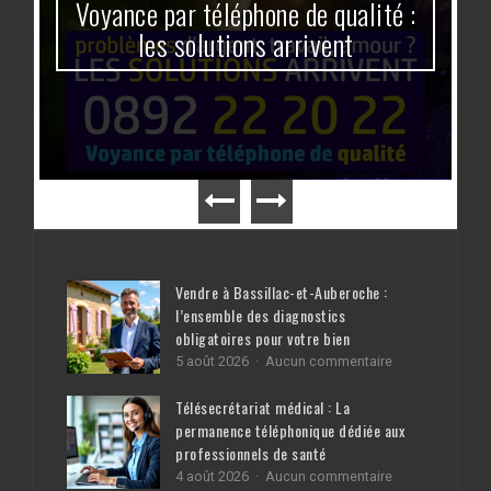
Voyance par téléphone de qualité :
les solutions arrivent
Vendre à Bassillac-et-Auberoche :
l’ensemble des diagnostics
obligatoires pour votre bien
sur
5 août 2026
Aucun commentaire
Vendre
à
Télésecrétariat médical : La
Bassillac-
permanence téléphonique dédiée aux
et-
professionnels de santé
Auberoche
:
sur
4 août 2026
Aucun commentaire
l’ensemble