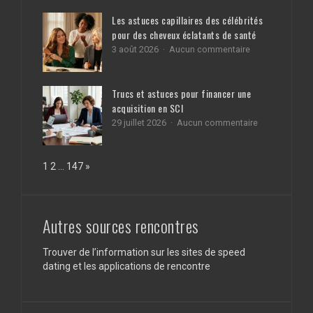
Télésecrétariat
des
médical
Les astuces capillaires des célébrités
diagnostics
:
pour des cheveux éclatants de santé
obligatoires
La
pour
sur
3 août 2026
Aucun commentaire
permanence
votre
Les
téléphonique
bien
astuces
dédiée
capillaires
aux
Trucs et astuces pour financer une
des
professionnels
acquisition en SCI
célébrités
de
pour
santé
sur
29 juillet 2026
Aucun commentaire
des
Trucs
cheveux
et
éclatants
astuces
Page:
Next
1
2
…
147
»
de
pour
santé
financer
une
acquisition
en
Autres sources rencontres
SCI
Trouver de l’information sur les sites de speed
dating et les applications de rencontre