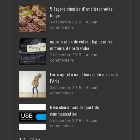
5 façons simples d’améliorer votre
bingo
1 décembre 2018
Aucun
sur
commentaire
5
façons
optimisation de votre blog pour les
simples
moteurs de recherche
d’améliorer
votre
2 décembre 2018
Aucun
bingo
sur
commentaire
optimisation
de
Faire appel à un débarras de maison à
votre
PAris
blog
pour
3 décembre 2018
Aucun
les
sur
commentaire
moteurs
Faire
de
appel
Bien choisir son support de
recherche
à
communication
un
débarras
5 décembre 2018
Aucun
de
sur
commentaire
maison
Bien
à
choisir
Page:
Next
1
2
…
147
»