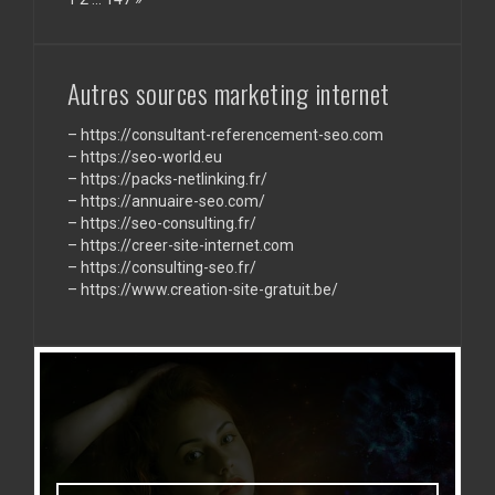
PAris
son
support
de
communication
Autres sources marketing internet
–
https://consultant-referencement-seo.com
–
https://seo-world.eu
–
https://packs-netlinking.fr/
–
https://annuaire-seo.com/
–
https://seo-consulting.fr/
–
https://creer-site-internet.com
–
https://consulting-seo.fr/
–
https://www.creation-site-gratuit.be/