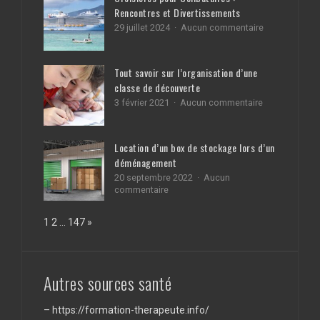
:
Rencontres et Divertissements
quelles
solutions
sur
29 juillet 2024
Aucun commentaire
durables
Croisières
en
pour
ville
Célibataires
Tout savoir sur l’organisation d’une
?
:
classe de découverte
Rencontres
et
sur
3 février 2021
Aucun commentaire
Divertissemen
Tout
savoir
sur
Location d’un box de stockage lors d’un
l’organisation
déménagement
d’une
classe
20 septembre 2022
Aucun
de
sur
commentaire
découverte
Location
d’un
Page:
Next
1
2
…
147
»
box
de
stockage
lors
d’un
Autres sources santé
déménagement
–
https://formation-therapeute.info/