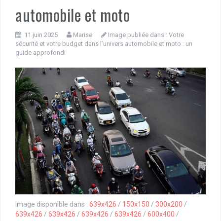
automobile et moto
11 juin 2025
Marise
Image publiée dans :
Votre
sécurité et votre budget dans l’univers automobile et moto : un
guide approfondi
Image disponible dans :
639x426
/
150x150
/
300x200
/
639x426
/
639x426
/
639x426
/
639x426
/
600x400
/