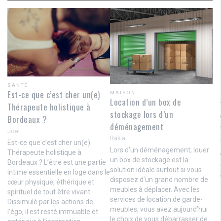
SANTÉ
Est-ce que c’est cher un(e)
MAISON
Location d’un box de
Thérapeute holistique à
stockage lors d’un
Bordeaux ?
déménagement
Joel
Rakia
Est-ce que c’est cher un(e)
Lors d’un déménagement, louer
Thérapeute holistique à
un box de stockage est la
Bordeaux ? L’être est une partie
solution idéale surtout si vous
intime essentielle en loge dans le
disposez d’un grand nombre de
cœur physique, éthérique et
meubles à déplacer. Avec les
spirituel de tout être vivant.
services de location de garde-
Dissimulé par les actions de
meubles, vous avez aujourd’hui
l’égo, il est resté immuable et
le choix de vous débarrasser de