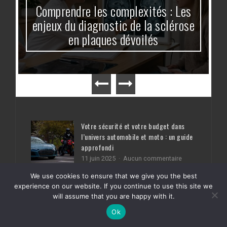
Comprendre les complexités : Les
enjeux du diagnostic de la sclérose
en plaques dévoilés
Votre sécurité et votre budget dans
l’univers automobile et moto : un guide
approfondi
sur
11 juin 2025
Aucun commentaire
Votre
sécurité
We use cookies to ensure that we give you the best
Sage-femmes et homéopathie : un duo
et
experience on our website. If you continue to use this site we
bienveillant pour une grossesse en
votre
will assume that you are happy with it.
douceur
budget
dans
sur
Ok
26 janvier 2026
Aucun commentaire
l’univers
Sage-
automobile