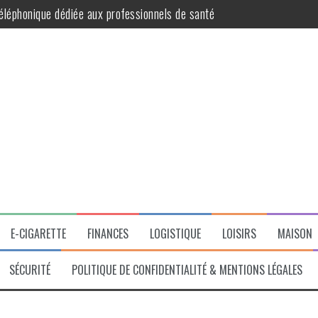
ur des cheveux éclatants de santé
ition en SCI
 avantageuse pour les propriétaires
t praticité au quotidien
ble des diagnostics obligatoires pour votre bien
E-CIGARETTE
FINANCES
LOGISTIQUE
LOISIRS
MAISON
SÉCURITÉ
POLITIQUE DE CONFIDENTIALITÉ & MENTIONS LÉGALES