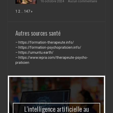
sur
16 octobre 2024
Aucun commentaire
refusé
Éducation
?
et
Page:
Next
1
2
…
147
»
humanitair
:
Le
rôle
Autres sources santé
crucial
des
écoles
–
https://formation-therapeute.info/
dans
–
https://formation-psychopraticien.info/
le
développe
–
https://umuntu.earth/
communaut
–
https://www.iepra.com/therapeute-psycho-
praticien
L’intelligence artificielle au