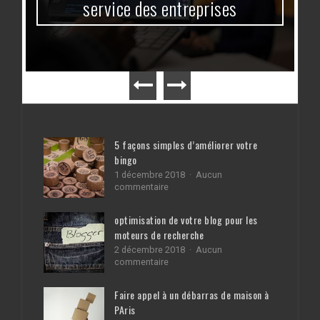
service des entreprises
5 façons simples d’améliorer votre
bingo
1 décembre 2018
Aucun
sur
commentaire
5
façons
optimisation de votre blog pour les
simples
moteurs de recherche
d’améliorer
votre
2 décembre 2018
Aucun
bingo
sur
commentaire
optimisation
de
Faire appel à un débarras de maison à
votre
PAris
blog