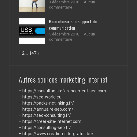
pour
3 décembre 2018
Aucun
les
sur
commentaire
moteurs
Faire
de
appel
Bien choisir son support de
recherche
à
communication
un
débarras
5 décembre 2018
Aucun
de
sur
commentaire
maison
Bien
à
choisir
Page:
Next
1
2
…
147
»
PAris
son
support
de
communication
Autres sources marketing internet
–
https://consultant-referencement-seo.com
–
https://seo-world.eu
–
https://packs-netlinking.fr/
–
https://annuaire-seo.com/
–
https://seo-consulting.fr/
–
https://creer-site-internet.com
–
https://consulting-seo.fr/
–
https://www.creation-site-gratuit.be/