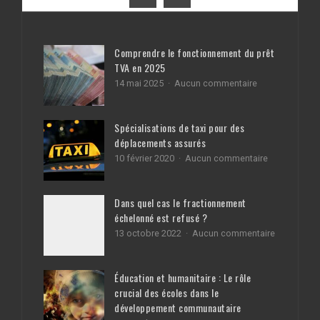
Comprendre le fonctionnement du prêt
TVA en 2025
sur
14 mai 2025
Aucun commentaire
Comprendre
le
fonctionnemen
Spécialisations de taxi pour des
du
déplacements assurés
prêt
TVA
sur
10 février 2020
Aucun commentaire
en
Spécialisati
2025
de
taxi
Dans quel cas le fractionnement
pour
échelonné est refusé ?
des
déplacemen
sur
13 octobre 2022
Aucun commentaire
assurés
Dans
quel
cas
Éducation et humanitaire : Le rôle
le
crucial des écoles dans le
fractionne
échelonné
développement communautaire
est