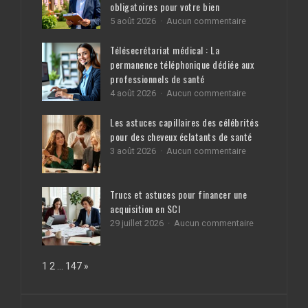
Vendre à Bassillac-et-Auberoche :
l’ensemble des diagnostics
obligatoires pour votre bien
sur
5 août 2026
Aucun commentaire
Vendre
à
Télésecrétariat médical : La
Bassillac-
permanence téléphonique dédiée aux
et-
professionnels de santé
Auberoche
:
sur
4 août 2026
Aucun commentaire
l’ensemble
Télésecrétariat
des
médical
Les astuces capillaires des célébrités
diagnostics
:
pour des cheveux éclatants de santé
obligatoires
La
pour
sur
3 août 2026
Aucun commentaire
permanence
votre
Les
téléphonique
bien
astuces
dédiée
capillaires
aux
Trucs et astuces pour financer une
des
professionnels
acquisition en SCI
célébrités
de
pour
santé
sur
29 juillet 2026
Aucun commentaire
des
Trucs
cheveux
et
éclatants
astuces
Page:
Next
1
2
…
147
»
de
pour
santé
financer