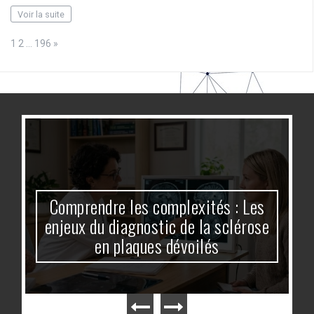
Voir la suite
Page:
Next
1
2
…
196
»
Comprendre les complexités : Les
enjeux du diagnostic de la sclérose
en plaques dévoilés